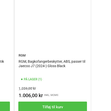
RGM
tik
RGM, Bagkofangerbeskytter, ABS, passer til
Jaecoo J7 (2024-) Gloss Black
PÅ LAGER (1)
Vejl.pris
Tilbudspris
1.059,00 kr
1.006,00 kr
INKL. MOMS
Tilføj til kurv