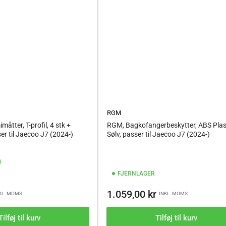
RGM
åtter, T-profil, 4 stk +
RGM, Bagkofangerbeskytter, ABS Plas
er til Jaecoo J7 (2024-)
Sølv, passer til Jaecoo J7 (2024-)
)
FJERNLAGER
spris
Vejl.pris
1.059,00 kr
KL. MOMS
INKL. MOMS
Tilføj til kurv
Tilføj til kurv