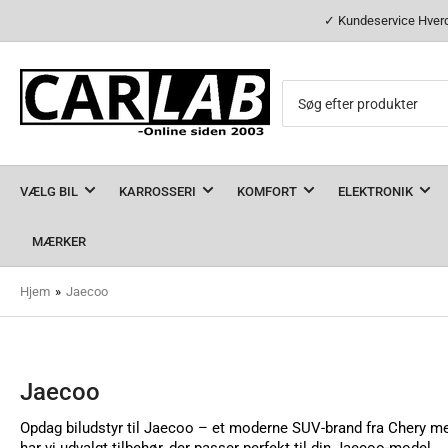
✓ Kundeservice Hverd
Søg
efter
produkter
VÆLG BIL
KARROSSERI
KOMFORT
ELEKTRONIK
MÆRKER
Hjem
»
Jaecoo
Jaecoo
Opdag biludstyr til Jaecoo – et moderne SUV-brand fra Chery med