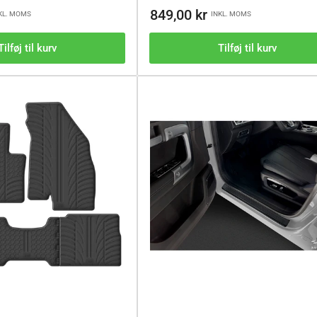
Vejl.pris
849,00 kr
KL. MOMS
INKL. MOMS
Tilføj til kurv
Tilføj til kurv