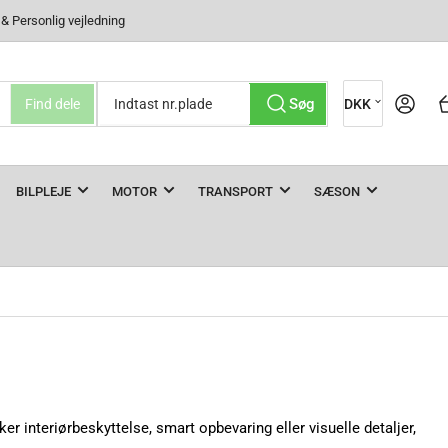
 Personlig vejledning
L
Log ind
Søg
Find dele
DKK
a
n
d
BILPLEJE
MOTOR
TRANSPORT
SÆSON
interiørbeskyttelse, smart opbevaring eller visuelle detaljer,