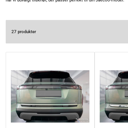
har vi udvalgt tilbehør, der passer perfekt til din Jaecoo-model.
27 produkter