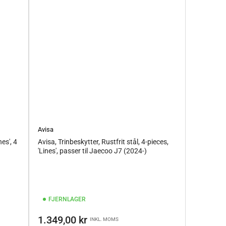
Avisa
nes', 4
Avisa, Trinbeskytter, Rustfrit stål, 4-pieces,
'Lines', passer til Jaecoo J7 (2024-)
FJERNLAGER
Vejl.pris
1.349,00 kr
INKL. MOMS