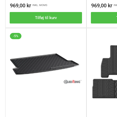
Vejl.pris
Vejl.pris
969,00 kr
969,00 kr
INKL. MOMS
IN
Tilføj til kurv
-5%