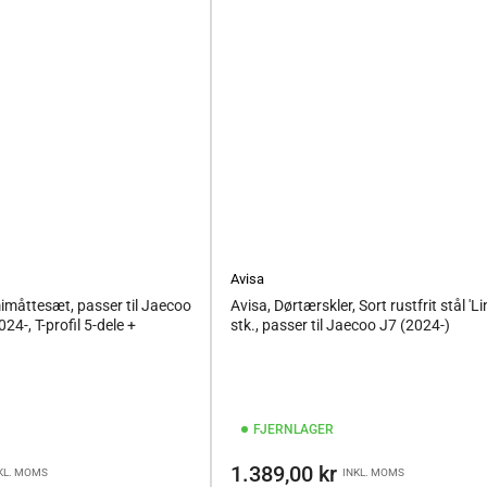
Avisa
måttesæt, passer til Jaecoo
Avisa, Dørtærskler, Sort rustfrit stål 'Li
4-, T-profil 5-dele +
stk., passer til Jaecoo J7 (2024-)
FJERNLAGER
Vejl.pris
1.389,00 kr
KL. MOMS
INKL. MOMS