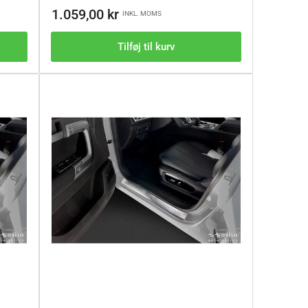
Vejl.pris
1.059,00 kr
INKL. MOMS
Tilføj til kurv