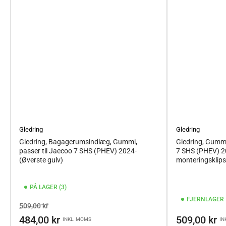
Gledring
Gledring
Gledring, Bagagerumsindlæg, Gummi,
Gledring, Gummi
passer til Jaecoo 7 SHS (PHEV) 2024-
7 SHS (PHEV) 202
(Øverste gulv)
monteringsklips
PÅ LAGER (3)
FJERNLAGER
Vejl.pris
Tilbudspris
509,00 kr
Vejl.pris
484,00 kr
509,00 kr
INKL. MOMS
IN