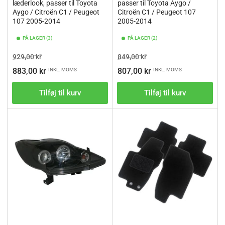
læderlook, passer til Toyota
passer til Toyota Aygo /
Aygo / Citroën C1 / Peugeot
Citroën C1 / Peugeot 107
107 2005-2014
2005-2014
PÅ LAGER (3)
PÅ LAGER (2)
Vejl.pris
Tilbudspris
Vejl.pris
Tilbudspris
929,00 kr
849,00 kr
883,00 kr
807,00 kr
INKL. MOMS
INKL. MOMS
Tilføj til kurv
Tilføj til kurv