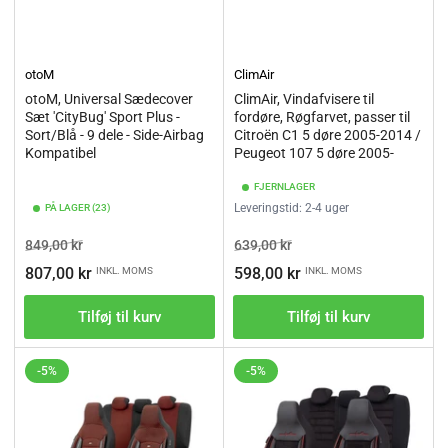
otoM
ClimAir
otoM, Universal Sædecover
ClimAir, Vindafvisere til
Sæt 'CityBug' Sport Plus -
fordøre, Røgfarvet, passer til
Sort/Blå - 9 dele - Side-Airbag
Citroën C1 5 døre 2005-2014 /
Kompatibel
Peugeot 107 5 døre 2005-
FJERNLAGER
Leveringstid: 2-4 uger
PÅ LAGER (23)
Vejl.pris
Tilbudspris
Vejl.pris
Tilbudspris
849,00 kr
639,00 kr
807,00 kr
598,00 kr
INKL. MOMS
INKL. MOMS
Tilføj til kurv
Tilføj til kurv
-5%
-5%