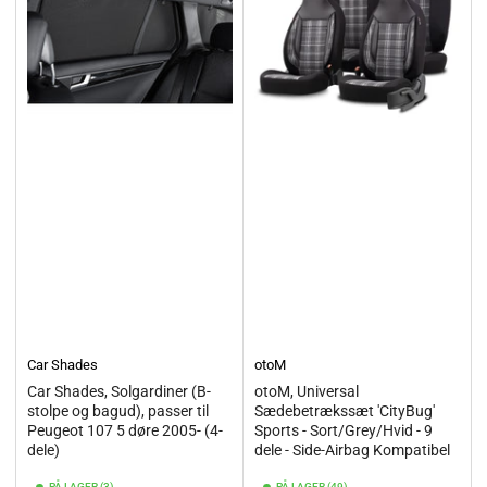
Car Shades
otoM
Car Shades, Solgardiner (B-
otoM, Universal
stolpe og bagud), passer til
Sædebetrækssæt 'CityBug'
Peugeot 107 5 døre 2005- (4-
Sports - Sort/Grey/Hvid - 9
dele)
dele - Side-Airbag Kompatibel
PÅ LAGER (3)
PÅ LAGER (49)