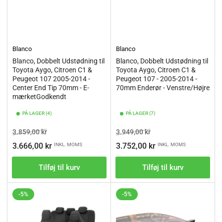
Blanco
Blanco
Blanco, Dobbelt Udstødning til
Blanco, Dobbelt Udstødning til
Toyota Aygo, Citroen C1 &
Toyota Aygo, Citroen C1 &
Peugeot 107 2005-2014 -
Peugeot 107 - 2005-2014 -
Center End Tip 70mm - E-
70mm Enderør - Venstre/Højre
mærketGodkendt
PÅ LAGER (4)
PÅ LAGER (7)
Vejl.pris
Tilbudspris
Vejl.pris
Tilbudspris
3.859,00 kr
3.949,00 kr
3.666,00 kr
3.752,00 kr
INKL. MOMS
INKL. MOMS
Tilføj til kurv
Tilføj til kurv
-5%
-5%