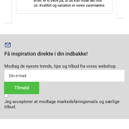
efter, er vi sikre på, at du kan finde det hos
mere funktionel og behagelig at køre i.
os. Kvalitet og variation er vores varemærke.
for
Om Peugeot 107
Peugeot 107 er en kompakt og økonomisk bil, som har vundet
hjerterne hos mange bilentusiaster. I vores sortiment finder du
kvalitetsudstyr fra mærker som otoM, Blanco og Motordrome, der
kan hjælpe med at opgradere din 107. Uanset om du er på udkig
efter sædebetræk, udstødning eller vindafvisere, har vi det, du
Få inspiration direkte i din indbakke!
behøver for at forbedre din køreoplevelse.
Modtag de nyeste trends, tips og tilbud fra vores webshop.
Din
e-
mail
Tilmeld
Jeg accepterer at modtage markedsføringsmails og særlige
tilbud.