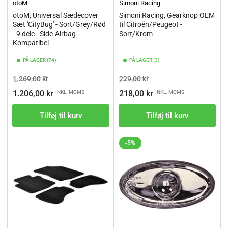
otoM
Simoni Racing
otoM, Universal Sædecover
Simoni Racing, Gearknop OEM
Sæt 'CityBug' - Sort/Grey/Rød
til Citroën/Peugeot -
- 9 dele - Side-Airbag
Sort/Krom
Kompatibel
PÅ LAGER (74)
PÅ LAGER (3)
Vejl.pris
Tilbudspris
Vejl.pris
Tilbudspris
1.269,00 kr
229,00 kr
1.206,00 kr
218,00 kr
INKL. MOMS
INKL. MOMS
Tilføj til kurv
Tilføj til kurv
-5%