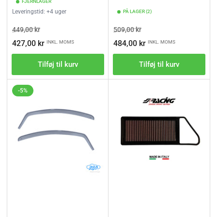
FJERNLAGER
Leveringstid: +4 uger
PÅ LAGER (2)
Vejl.pris
Tilbudspris
Vejl.pris
Tilbudspris
449,00 kr
509,00 kr
427,00 kr
484,00 kr
INKL. MOMS
INKL. MOMS
Tilføj til kurv
Tilføj til kurv
-5%