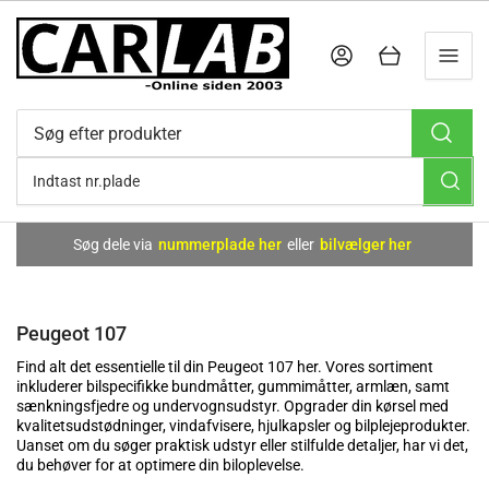
Log ind
Åbn kurv
Søg
efter
produkter
Søg dele via
nummerplade her
eller
bilvælger her
Peugeot 107
Find alt det essentielle til din Peugeot 107 her. Vores sortiment
inkluderer bilspecifikke bundmåtter, gummimåtter, armlæn, samt
sænkningsfjedre og undervognsudstyr. Opgrader din kørsel med
kvalitetsudstødninger, vindafvisere, hjulkapsler og bilplejeprodukter.
Uanset om du søger praktisk udstyr eller stilfulde detaljer, har vi det,
du behøver for at optimere din biloplevelse.