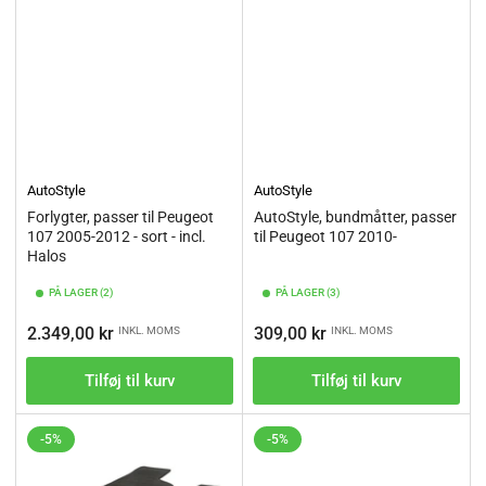
AutoStyle
AutoStyle
Forlygter, passer til Peugeot
AutoStyle, bundmåtter, passer
107 2005-2012 - sort - incl.
til Peugeot 107 2010-
Halos
PÅ LAGER (2)
PÅ LAGER (3)
Vejl.pris
Vejl.pris
2.349,00 kr
309,00 kr
INKL. MOMS
INKL. MOMS
Tilføj til kurv
Tilføj til kurv
-5%
-5%