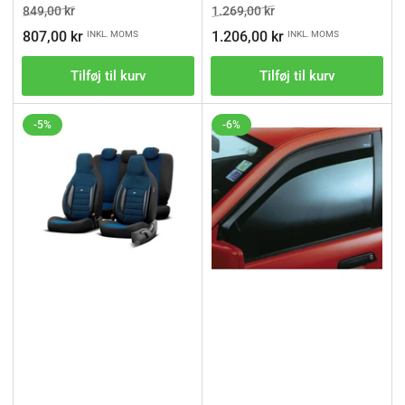
Vejl.pris
Tilbudspris
Vejl.pris
Tilbudspris
849,00 kr
1.269,00 kr
807,00 kr
1.206,00 kr
INKL. MOMS
INKL. MOMS
Tilføj til kurv
Tilføj til kurv
-5%
-6%