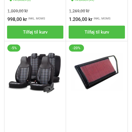
Vejl.pris
Tilbudspris
Vejl.pris
Tilbudspris
1.009,00 kr
1.269,00 kr
998,00 kr
1.206,00 kr
INKL. MOMS
INKL. MOMS
Tilføj til kurv
Tilføj til kurv
-5%
-20%