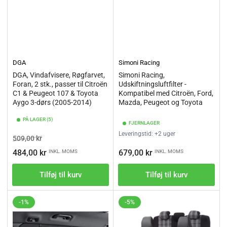
DGA
Simoni Racing
DGA, Vindafvisere, Røgfarvet,
Simoni Racing,
Foran, 2 stk., passer til Citroën
Udskiftningsluftfilter -
C1 & Peugeot 107 & Toyota
Kompatibel med Citroën, Ford,
Aygo 3-dørs (2005-2014)
Mazda, Peugeot og Toyota
PÅ LAGER (5)
FJERNLAGER
Leveringstid: +2 uger
Vejl.pris
Tilbudspris
509,00 kr
Vejl.pris
484,00 kr
679,00 kr
INKL. MOMS
INKL. MOMS
Tilføj til kurv
Tilføj til kurv
-1%
-5%