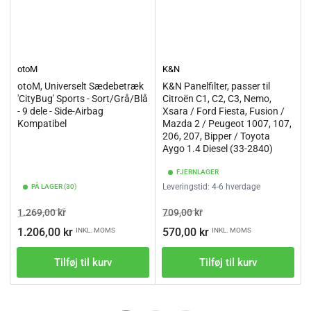
otoM
K&N
otoM, Universelt Sædebetræk
K&N Panelfilter, passer til
'CityBug' Sports - Sort/Grå/Blå
Citroën C1, C2, C3, Nemo,
- 9 dele - Side-Airbag
Xsara / Ford Fiesta, Fusion /
Kompatibel
Mazda 2 / Peugeot 1007, 107,
206, 207, Bipper / Toyota
Aygo 1.4 Diesel (33-2840)
FJERNLAGER
Leveringstid: 4-6 hverdage
PÅ LAGER (30)
Vejl.pris
Tilbudspris
Vejl.pris
Tilbudspris
1.269,00 kr
709,00 kr
1.206,00 kr
570,00 kr
INKL. MOMS
INKL. MOMS
Tilføj til kurv
Tilføj til kurv