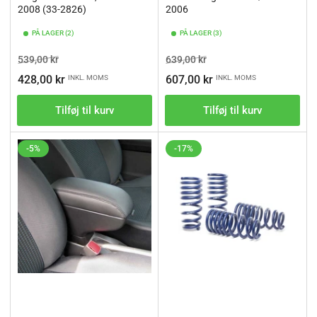
2008 (33-2826)
2006
PÅ LAGER (2)
PÅ LAGER (3)
Vejl.pris
Tilbudspris
Vejl.pris
Tilbudspris
539,00 kr
639,00 kr
428,00 kr
607,00 kr
INKL. MOMS
INKL. MOMS
Tilføj til kurv
Tilføj til kurv
-5%
-17%