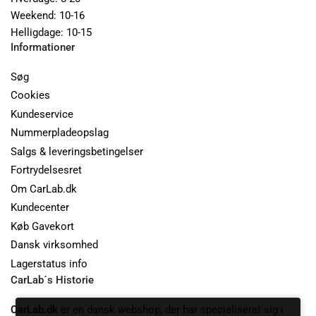
Weekend: 10-16
Helligdage: 10-15
Informationer
Søg
Cookies
Kundeservice
Nummerpladeopslag
Salgs & leveringsbetingelser
Fortrydelsesret
Om CarLab.dk
Kundecenter
Køb Gavekort
Dansk virksomhed
Lagerstatus info
CarLab´s Historie
CarLab.dk
er en dansk webshop, der har specialiseret sig i