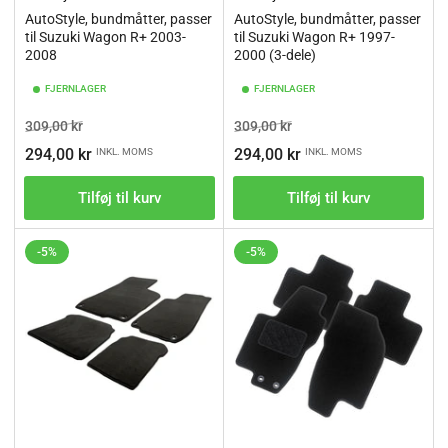
AutoStyle, bundmåtter, passer
AutoStyle, bundmåtter, passer
til Suzuki Wagon R+ 2003-
til Suzuki Wagon R+ 1997-
2008
2000 (3-dele)
FJERNLAGER
FJERNLAGER
Vejl.pris
Tilbudspris
Vejl.pris
Tilbudspris
309,00 kr
309,00 kr
294,00 kr
294,00 kr
INKL. MOMS
INKL. MOMS
Tilføj til kurv
Tilføj til kurv
-5%
-5%