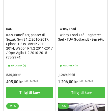
K&N
Twinny Load
K&N Panelfilter, passer til
Twinny Load, Stål Tagbærer
Suzuki Swift 1.2 2010-2017,
Sæt - TUV Godkendt - Semi-Fit
Splash 1.2 ex. 86HP 2010-
2014, Wagon R 1.2 2011-2017
/ Opel Agila 1.2 2010-2015
(33-2974)
PÅ LAGER (3)
PÅ LAGER (3)
Vejl.pris
Tilbudspris
Vejl.pris
Tilbudspris
539,00 kr
1.269,00 kr
405,00 kr
1.206,00 kr
INKL. MOMS
INKL. MOMS
Tilføj til kurv
Tilføj til kurv
-21%
-5%