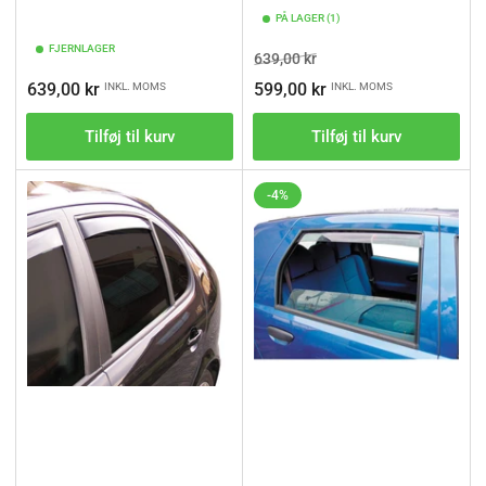
PÅ LAGER (1)
FJERNLAGER
Vejl.pris
Tilbudspris
639,00 kr
Vejl.pris
639,00 kr
599,00 kr
INKL. MOMS
INKL. MOMS
Tilføj til kurv
Tilføj til kurv
-4%