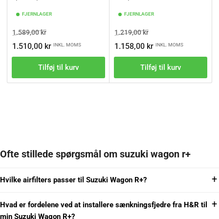
FJERNLAGER
FJERNLAGER
Vejl.pris
Tilbudspris
Vejl.pris
Tilbudspris
1.589,00 kr
1.219,00 kr
1.510,00 kr
1.158,00 kr
INKL. MOMS
INKL. MOMS
Tilføj til kurv
Tilføj til kurv
Ofte stillede spørgsmål om suzuki wagon r+
Hvilke airfilters passer til Suzuki Wagon R+?
Hvad er fordelene ved at installere sænkningsfjedre fra H&R til
min Suzuki Wagon R+?