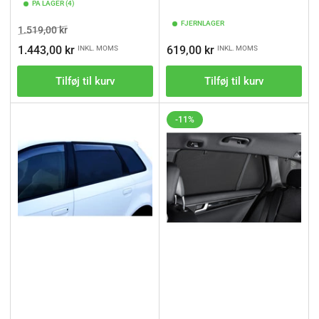
PÅ LAGER (4)
FJERNLAGER
Vejl.pris
Tilbudspris
1.519,00 kr
Vejl.pris
1.443,00 kr
619,00 kr
INKL. MOMS
INKL. MOMS
Tilføj til kurv
Tilføj til kurv
-11%