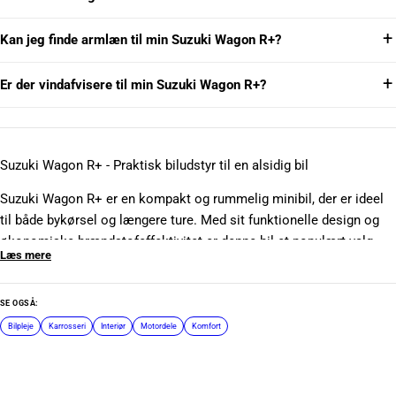
Kan jeg finde armlæn til min Suzuki Wagon R+?
Er der vindafvisere til min Suzuki Wagon R+?
Suzuki Wagon R+ - Praktisk biludstyr til en alsidig bil
Suzuki Wagon R+ er en kompakt og rummelig minibil, der er ideel
til både bykørsel og længere ture. Med sit funktionelle design og
økonomiske brændstofeffektivitet er denne bil et populært valg
Læs mere
blandt dem, der søger praktiske og pålidelige transportmuligheder.
For at optimere din køreoplevelse med Wagon R+, tilbyder vi et
bredt udvalg af biludstyr, der kan tilpasses dine behov. Overvej at
SE OGSÅ:
investere i et sæt tagbøjler, som giver dig mulighed for at
Bilpleje
Karrosseri
Interiør
Motordele
Komfort
transportere sportsudstyr eller bagage uden besvær.
For dem, der ønsker at forbedre komforten, kan et kvalitets