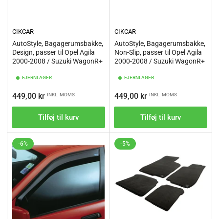
CIKCAR
CIKCAR
AutoStyle, Bagagerumsbakke,
AutoStyle, Bagagerumsbakke,
Design, passer til Opel Agila
Non-Slip, passer til Opel Agila
2000-2008 / Suzuki WagonR+
2000-2008 / Suzuki WagonR+
FJERNLAGER
FJERNLAGER
Vejl.pris
Vejl.pris
449,00 kr
449,00 kr
INKL. MOMS
INKL. MOMS
Tilføj til kurv
Tilføj til kurv
-6%
-5%