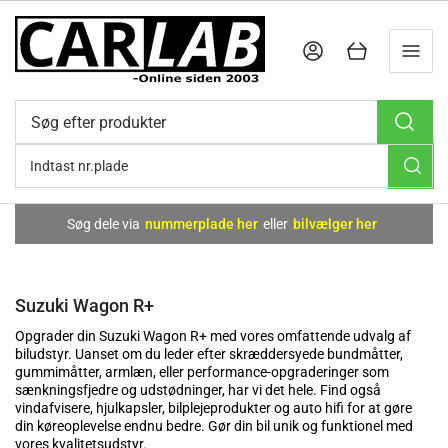
Log ind
Åbn kurv
Søg
efter
produkter
Søg dele via
nummerplade her
eller
bilvælger her
Suzuki Wagon R+
Opgrader din Suzuki Wagon R+ med vores omfattende udvalg af
biludstyr. Uanset om du leder efter skræddersyede bundmåtter,
gummimåtter, armlæn, eller performance-opgraderinger som
sænkningsfjedre og udstødninger, har vi det hele. Find også
vindafvisere, hjulkapsler, bilplejeprodukter og auto hifi for at gøre
din køreoplevelse endnu bedre. Gør din bil unik og funktionel med
vores kvalitetsudstyr.