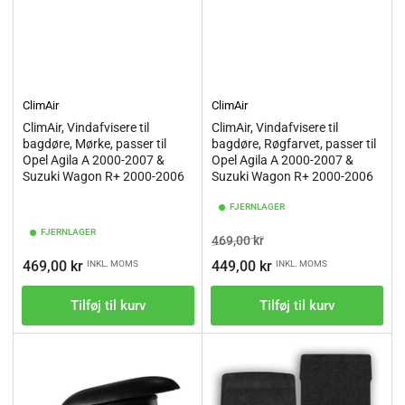
ClimAir
ClimAir
ClimAir, Vindafvisere til
ClimAir, Vindafvisere til
bagdøre, Mørke, passer til
bagdøre, Røgfarvet, passer til
Opel Agila A 2000-2007 &
Opel Agila A 2000-2007 &
Suzuki Wagon R+ 2000-2006
Suzuki Wagon R+ 2000-2006
FJERNLAGER
FJERNLAGER
Vejl.pris
Tilbudspris
469,00 kr
Vejl.pris
469,00 kr
449,00 kr
INKL. MOMS
INKL. MOMS
Tilføj til kurv
Tilføj til kurv