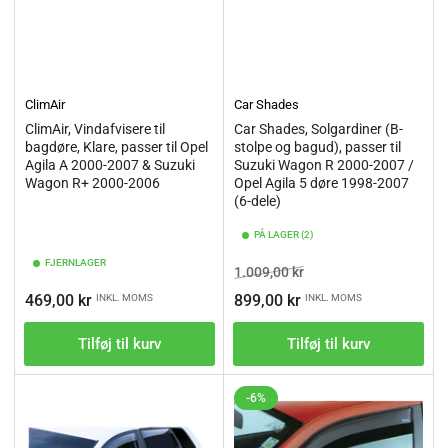
ClimAir
Car Shades
ClimAir, Vindafvisere til
Car Shades, Solgardiner (B-
bagdøre, Klare, passer til Opel
stolpe og bagud), passer til
Agila A 2000-2007 & Suzuki
Suzuki Wagon R 2000-2007 /
Wagon R+ 2000-2006
Opel Agila 5 døre 1998-2007
(6-dele)
PÅ LAGER (2)
FJERNLAGER
Vejl.pris
Tilbudspris
1.009,00 kr
Vejl.pris
469,00 kr
899,00 kr
INKL. MOMS
INKL. MOMS
Tilføj til kurv
Tilføj til kurv
-6%