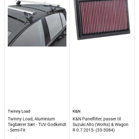
Twinny Load
K&N
Twinny Load, Aluminium
K&N Panelfilter, passer til
Tagbærer Sæt - TUV-Godkendt
Suzuki Alto (Works) & Wagon
- Semi-Fit
R 0.7 2015- (33-3084)