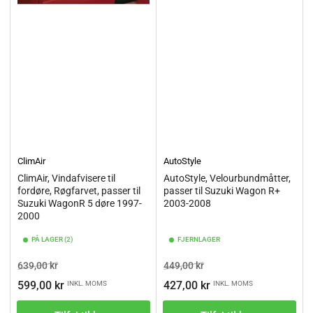
ClimAir
AutoStyle
ClimAir, Vindafvisere til
AutoStyle, Velourbundmåtter,
fordøre, Røgfarvet, passer til
passer til Suzuki Wagon R+
Suzuki WagonR 5 døre 1997-
2003-2008
2000
PÅ LAGER (2)
FJERNLAGER
Vejl.pris
Tilbudspris
Vejl.pris
Tilbudspris
639,00 kr
449,00 kr
599,00 kr
427,00 kr
INKL. MOMS
INKL. MOMS