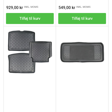
Vejl.pris
Vejl.pris
929,00 kr
549,00 kr
INKL. MOMS
INKL. MOMS
Tilføj til kurv
Tilføj til kurv