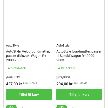
AutoStyle
AutoStyle
AutoStyle, Velourbundmåtter,
AutoStyle, bundmåtter, passer
passer til Suzuki Wagon R+
til Suzuki Wagon R+ 2000-
2000-2003
2003
FJERNLAGER
PÅ LAGER (2)
Vejl.pris
Tilbudspris
Vejl.pris
Tilbudspris
449,00 kr
309,00 kr
427,00 kr
294,00 kr
INKL. MOMS
INKL. MOMS
Tilføj til kurv
Tilføj til kurv
-5%
-5%