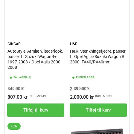
CIKCAR
H&R
AutoStyle, Armlæn, læderlook,
H&R, Sænkningsfjedre, passer
passer til Suzuki WagonR+
til Opel Agila/Suzuki Wagon R
1997-2008 / Opel Agila 2000-
2000- FA40/RA40mm
2008
PÅ LAGER (1)
FJERNLAGER
Vejl.pris
Tilbudspris
Vejl.pris
Tilbudspris
849,00 kr
2.399,00 kr
807,00 kr
2.000,00 kr
INKL. MOMS
INKL. MOMS
Tilføj til kurv
Tilføj til kurv
-5%